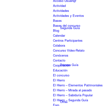
Acceso Usuari@
Actividad
Actividades
Actividades y Eventos
Bases
Bases del concurso
Segunda Guía
Blog
Calendar
Centros Participantes
Colabora
Concurso Video-Relato
Conócenos
Contacto
Primera Guía
Cooperación
Educación
El concurso
El Hierro
El Hierro – Elementos Patrimoniales
El Hierro – Mirada al pasado
El Hierro – Sabiduría Popular
El Hierro – Segunda Guía
Otras
Foro