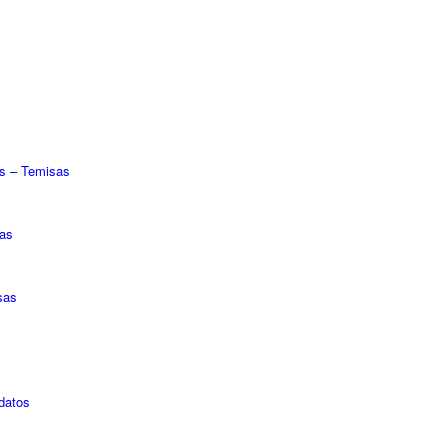
es – Temisas
sas
sas
 datos