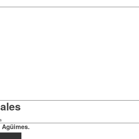
ales
s
e Agüimes.