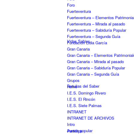
Foro
Fuerteventura
Fuerteventura – Elementos Patrimonia
Fuerteventura – Mirada al pasado
Fuerteventura – Sabiduría Popular
Fuerteventura – Segunda Guía
Vidas Sabias
Fundación Lidia García
Gran Canaria
Gran Canaria – Elementos Patrimonial
Gran Canaria – Mirada al pasado
Gran Canaria – Sabiduría Popular
Gran Canaria – Segunda Guía
Grupos
Tertulias del Saber
Home
I.E.S. Domingo Rivero
I.E.S. El Rincón
I.E.S. Siete Palmas
INTRANET
INTRANET DE ARCHIVOS
Intro
Jurado popular
Participa