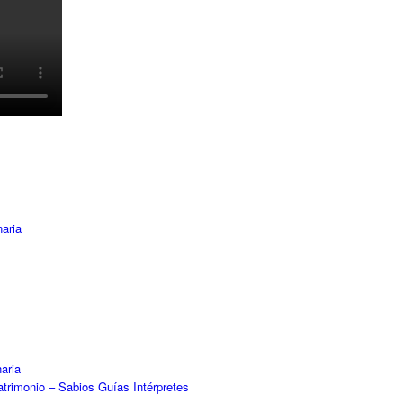
aria
aria
atrimonio – Sabios Guías Intérpretes