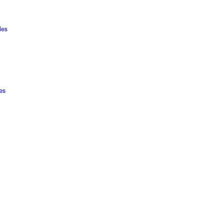
les
es