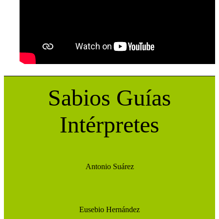
Noticias
Sabios Guías
Intérpretes
Contacto
Antonio Suárez
Buscar
Eusebio Hernández