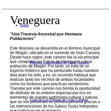
Veneguera
Rutas
“
Una Travesía Ancestral que Hermana
Poblaciones
”
Este itinerario se desarrolla en el término municipal
de Mogán, ubicado en el suroeste de Gran Canaria.
Desde hace siglos, este camino fue la vía principal
que conectaba las Casas de Veneguera con la
Primera Guía Insular de Gran Canaria
población de Mogán. Por tanto, se trata de un
trayecto histórico que ha perdurado hasta nuestros
días pues ha sido, y es, un recorrido habitual que
realizan tanto los vecinos de ambas localidades
como los foráneos que practican senderismo.
Transitar por este camino nos brinda la oportunidad
de disfrutar de un entorno espectacular rico en
elementos de nuestro patrimonio cultural y natural,
Guía de Las Palmas de Gran Canaria
que se nos presentan en primera persona gracias a
las intervenciones de los Sabios Guías Intérpretes
que participan en el proyecto.