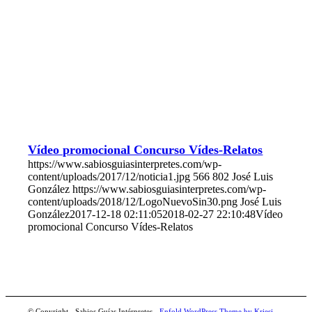
Vídeo promocional Concurso Vídes-Relatos
https://www.sabiosguiasinterpretes.com/wp-
content/uploads/2017/12/noticia1.jpg
566
802
José Luis
González
https://www.sabiosguiasinterpretes.com/wp-
content/uploads/2018/12/LogoNuevoSin30.png
José Luis
González
2017-12-18 02:11:05
2018-02-27 22:10:48
Vídeo
promocional Concurso Vídes-Relatos
© Copyright - Sabios Guías Intérpretes -
Enfold WordPress Theme by Kriesi