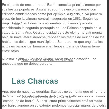
Es el punto de encuentro del Barrio,conocida principalmente por
sus fiestas populares. A su alrededor nos encontraremos con
edificios emblemáticos como por ejemplo la iglesia, cuya primera
creación fue la cámara central inaugurada en 1681. Según los
mayores de San Lorenzo nos cuentan con cariño que está
Rutas
considerada la segunda parroquia en Las Palmas después de la
catedral Santa Ana. Otra curiosidad de este elemento patrimonial,
bajo su nave lateral derecha, reposan los restos de muchos de los
habitantes del antiguo municipio de San Lorenzo que engloba los
actuales barrios de Tamaraceite, Tenoya, parte de Guanarteme
entre otros.
Nuestra
Sabia Guía Doña Juana, recuerda con emoción una
Primera Guía Insular de Gran Canaria
anécdota que no debes perderte.
Las Charcas
Ana, otra de nuestras queridas Sabias , no comenta que el nombre
de “charcas” es relativamente reciente, para ella se conocen como
Guía de Las Palmas de Gran Canaria
”estanques de barro”. Su estructura principalmente está formada
por barro aunque en su exterior podemos apreciar muros de piedra