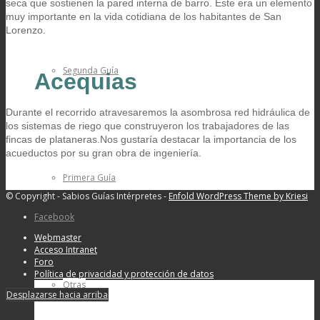
seca que sostienen la pared interna de barro. Este era un elemento
muy importante en la vida cotidiana de los habitantes de San
Lorenzo.
Segunda Guía
Acequias
Durante el recorrido atravesaremos la asombrosa red hidráulica de
los sistemas de riego que construyeron los trabajadores de las
fincas de plataneras.Nos gustaría destacar la importancia de los
acueductos por su gran obra de ingeniería.
Primera Guía
© Copyright - Sabios Guías Intérpretes -
Enfold WordPress Theme by Kriesi
Facebook
Webmaster
Acceso Intranet
Foro
Política de privacidad y protección de datos
Otras
Desplazarse hacia arriba