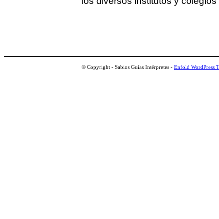
los diversos institutos y colegios
© Copyright - Sabios Guías Intérpretes -
Enfold WordPress T