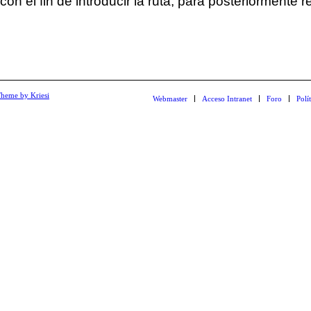
 con el fin de introducir la ruta, para posteriormente 
heme by Kriesi
Webmaster
Acceso Intranet
Foro
Polí