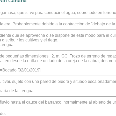
ran Canaria
argamasa, que sirve para conducir el agua, sobre todo en terren
a era. Probablemente debido a la contracción de “debajo de la e
ndiente que se aprovecha o se dispone de este modo para el cul
istribuir los cultivos y el riego.
 Lengua.
 de pequeñas dimensiones.; 2. m. GC. Trozo de terreno de regad
cen desde la orilla de un lado de la oreja de la cabra, despre
q=Bocado [02/01/2019]
cultivar, sujeto con una pared de piedra y situado escalonadame
aria de la Lengua.
fluvio hasta el cauce del barranco, normalmente al abierto de 
de.