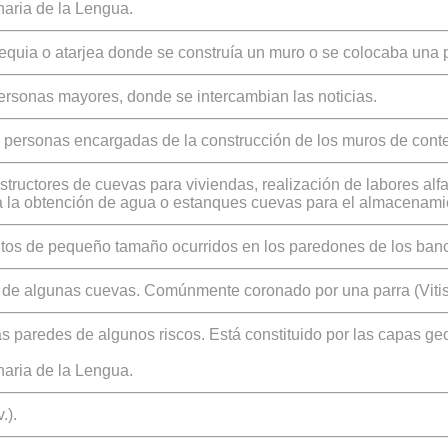
aria de la Lengua.
equia o atarjea donde se construía un muro o se colocaba una pie
rsonas mayores, donde se intercambian las noticias.
s personas encargadas de la construcción de los muros de cont
structores de cuevas para viviendas, realización de labores alfa
a la obtención de agua o estanques cuevas para el almacenamien
os de pequeño tamaño ocurridos en los paredones de los banc
 de algunas cuevas. Comúnmente coronado por una parra (Vitis 
s paredes de algunos riscos. Está constituido por las capas ge
aria de la Lengua.
.).