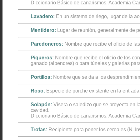
Diccionario Básico de canarismos. Academia Can
Lavadero:
En un sistema de riego, lugar de la ac
Mentidero:
Lugar de reunión, generalmente de pe
Segunda Guía
Paredoneros:
Nombre que recibe el oficio de la
Piqueros:
Nombre que recibe el oficio de los con
ganado (alpendres) o para túneles y galerías par
Portillos:
Nombre que se da a los desprendimient
Primera Guía
Roso:
Especie de porche existente en la entrada
Solapón:
Visera o saledizo que se proyecta en la
cavidad.
Diccionario Básico de canarismos. Academia Can
Otras
Trofas:
Recipiente para poner los cereales (N. Inv