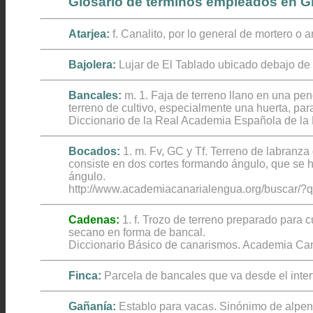
Glosario de términos empleados en G
Atarjea:
f. Canalito, por lo general de mortero o 
Bajolera:
Lujar de El Tablado ubicado debajo de l
Rutas
Bancales:
m. 1. Faja de terreno llano en una pe
terreno de cultivo, especialmente una huerta, para d
Diccionario de la Real Academia Española de la
Bocados:
1. m. Fv, GC y Tf. Terreno de labranza
consiste en dos cortes formando ángulo, que se ha
Primera Guía Insular de Gran Canaria
ángulo.
http://www.academiacanarialengua.org/buscar/?
Cadenas:
1. f. Trozo de terreno preparado para 
secano en forma de bancal.
Diccionario Básico de canarismos. Academia Can
Finca:
Parcela de bancales que va desde el inter
Guía de Las Palmas de Gran Canaria
Gañanía:
Establo para vacas. Sinónimo de alpen