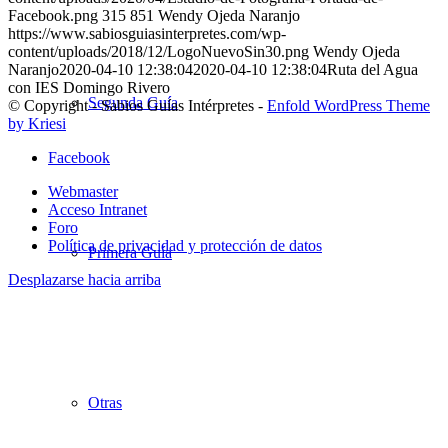
Facebook.png
315
851
Wendy Ojeda Naranjo
https://www.sabiosguiasinterpretes.com/wp-
content/uploads/2018/12/LogoNuevoSin30.png
Wendy Ojeda
Naranjo
2020-04-10 12:38:04
2020-04-10 12:38:04
Ruta del Agua
con IES Domingo Rivero
Segunda Guía
© Copyright - Sabios Guías Intérpretes -
Enfold WordPress Theme
by Kriesi
Facebook
Webmaster
Acceso Intranet
Foro
Política de privacidad y protección de datos
Primera Guía
Desplazarse hacia arriba
Otras