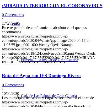
¡MIRADA INTERIOR! CON EL CORONAVIRUS
0 Comentarios
/
17/04/2020
Rutas
En este período de confinamiento absoluto en el que nos
encontramos…
https://www.sabiosguiasinterpretes.com/wp-
content/uploads/2020/04/WhatsApp-Image-2020-04-17-at-
11.05.55.jpeg
900
1600
Wendy Ojeda Naranjo
https://www.sabiosguiasinterpretes.com/wp-
content/uploads/2018/12/LogoNuevoSin30.png
Wendy Ojeda
Naranjo
2020-04-17 17:55:53
2020-04-17 17:55:53
¡MIRADA
Primera Guía Insular de Gran Canaria
INTERIOR! CON EL CORONAVIRUS
Ruta del Agua con IES Domingo Rivero
0 Comentarios
/
10/04/2020
Guía de Las Palmas de Gran Canaria
Los municipios de Arucas y Firgas se localizan en el norte de…
https://www.sabiosguiasinterpretes.com/wp-
content/uploads/2020/04/Estudio-de-Fotografía-Portada-de-