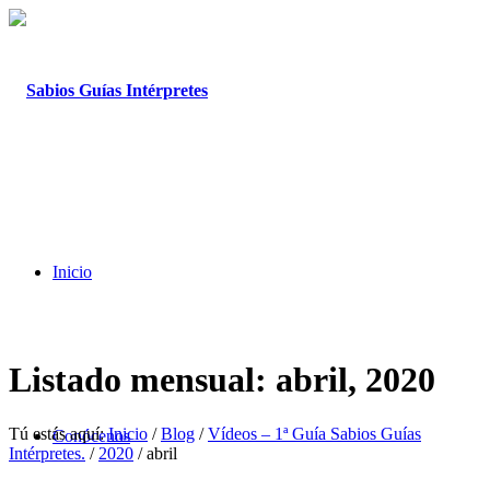
Inicio
Listado mensual: abril, 2020
Tú estás aquí:
Inicio
/
Blog
/
Vídeos – 1ª Guía Sabios Guías
Conócenos
Intérpretes.
/
2020
/
abril