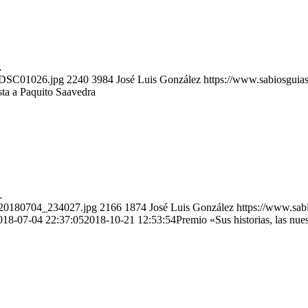
…
7/DSC01026.jpg
2240
3984
José Luis González
https://www.sabiosguia
sta a Paquito Saavedra
…
7/20180704_234027.jpg
2166
1874
José Luis González
https://www.sab
018-07-04 22:37:05
2018-10-21 12:53:54
Premio «Sus historias, las nue