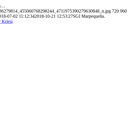
ña…
8/07/36279814_455060768298244_4711975390279630848_n.jpg
720
960
018-07-02 11:12:34
2018-10-21 12:53:27
SGI Marpequeña.
 Kriesi