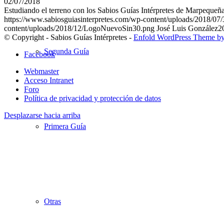
02/07/2018
Estudiando el terreno con los Sabios Guías Intérpretes de Marpeque
https://www.sabiosguiasinterpretes.com/wp-content/uploads/201
content/uploads/2018/12/LogoNuevoSin30.png
José Luis González
2
© Copyright - Sabios Guías Intérpretes -
Enfold WordPress Theme by
Segunda Guía
Facebook
Webmaster
Acceso Intranet
Foro
Política de privacidad y protección de datos
Desplazarse hacia arriba
Primera Guía
Otras