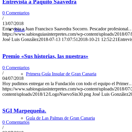
Entrevista a Paquito Saavedra
0 Comentarios
/
13/07/2018
Entrevista a Juan Francisco Saavedra Socorro. Pescador profesional
Rutas
https://www.sabiosguiasinterpretes.com/wp-content/uploads/2018/0
José Luis González
2018-07-13 17:07:51
2018-10-21 12:52:21
Entrevi
Premio «Sus historias, las nuestras»
0 Comentarios
/
Primera Guía Insular de Gran Canaria
04/07/2018
Hoy pudimos entregar en la Fundación con todo el equipo el Primer
https://www.sabiosguiasinterpretes.com/wp-content/uploads/2018/0
content/uploads/2018/12/LogoNuevoSin30.png
José Luis González
2
SGI Marpequeña.
Guía de Las Palmas de Gran Canaria
0 Comentarios
/