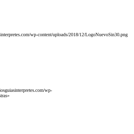
sinterpretes.com/wp-content/uploads/2018/12/LogoNuevoSin30.png
iosguiasinterpretes.com/wp-
stras»