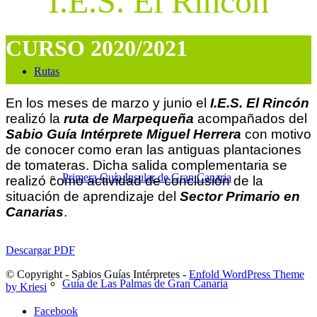
I.E.S. El Rincón
CURSO 2020/2021
Rutas
En los meses de marzo y junio el
I.E.S. El Rincón
realizó la
ruta de Marpequeña
acompañados del
Sabio Guía Intérprete
Miguel Herrera
con motivo
de conocer como eran las antiguas plantaciones
de tomateras. Dicha salida complementaria se
Primera Guía Insular de Gran Canaria
realizó como actividad de conclusión de la
situación de aprendizaje del
Sector Primario en
Canarias
.
Descargar PDF
© Copyright - Sabios Guías Intérpretes -
Enfold WordPress Theme
Guía de Las Palmas de Gran Canaria
by Kriesi
Facebook