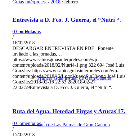
Guías Intérpretes.
/
2018
/
febrero
Entrevista a D. Fco. J. Guerra, el “Nutri “.
Rutas
0 Comentarios
/
16/02/2018
DESCARGAR ENTREVISTA EN PDF Ponente
invitado a las jornadas,…
https://www.sabiosguiasinterpretes.com/wp-
content/uploads/2018/02/Nutri4-1.png
322
694
José Luis
González
https://www.sabiosguiasinterpretes.com/wp-
content/uploads/2018/12/LogoNuevoSin30.png
José Luis
Primera Guía Insular de Gran Canaria
González
2018-02-16 22:53:28
2018-02-27
22:02:59
Entrevista a D. Fco. J. Guerra, el “Nutri “.
Ruta del Agua. Heredad Firgas y Arucas'17.
0 Comentarios
Guía de Las Palmas de Gran Canaria
/
15/02/2018