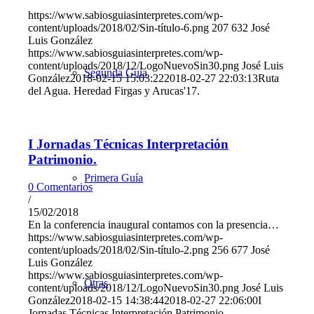
https://www.sabiosguiasinterpretes.com/wp-
content/uploads/2018/02/Sin-título-6.png
207
632
José
Luis González
https://www.sabiosguiasinterpretes.com/wp-
content/uploads/2018/12/LogoNuevoSin30.png
José Luis
Segunda Guía
González
2018-02-15 15:03:22
2018-02-27 22:03:13
Ruta
del Agua. Heredad Firgas y Arucas'17.
I Jornadas Técnicas Interpretación
Patrimonio.
Primera Guía
0 Comentarios
/
15/02/2018
En la conferencia inaugural contamos con la presencia…
https://www.sabiosguiasinterpretes.com/wp-
content/uploads/2018/02/Sin-título-2.png
256
677
José
Luis González
https://www.sabiosguiasinterpretes.com/wp-
Otras
content/uploads/2018/12/LogoNuevoSin30.png
José Luis
González
2018-02-15 14:38:44
2018-02-27 22:06:00
I
Jornadas Técnicas Interpretación Patrimonio.