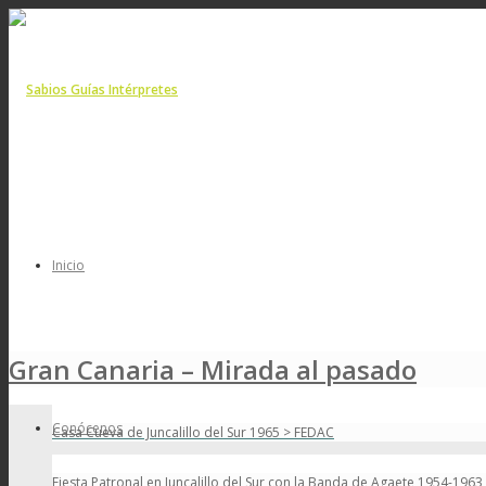
Inicio
Gran Canaria – Mirada al pasado
Conócenos
Casa Cueva de Juncalillo del Sur 1965 > FEDAC
Fiesta Patronal en Juncalillo del Sur con la Banda de Agaete 1954-196