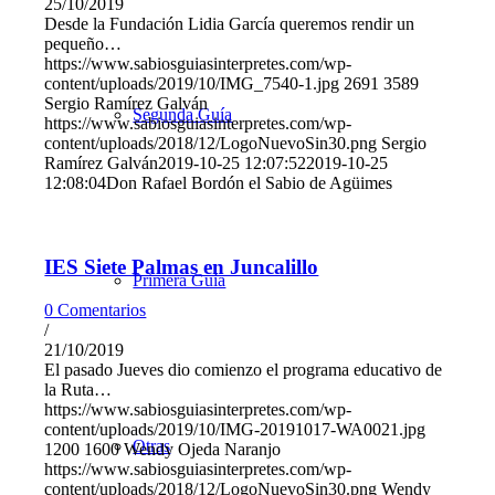
25/10/2019
Desde la Fundación Lidia García queremos rendir un
pequeño…
https://www.sabiosguiasinterpretes.com/wp-
content/uploads/2019/10/IMG_7540-1.jpg
2691
3589
Sergio Ramírez Galván
Segunda Guía
https://www.sabiosguiasinterpretes.com/wp-
content/uploads/2018/12/LogoNuevoSin30.png
Sergio
Ramírez Galván
2019-10-25 12:07:52
2019-10-25
12:08:04
Don Rafael Bordón el Sabio de Agüimes
IES Siete Palmas en Juncalillo
Primera Guía
0 Comentarios
/
21/10/2019
El pasado Jueves dio comienzo el programa educativo de
la Ruta…
https://www.sabiosguiasinterpretes.com/wp-
content/uploads/2019/10/IMG-20191017-WA0021.jpg
Otras
1200
1600
Wendy Ojeda Naranjo
https://www.sabiosguiasinterpretes.com/wp-
content/uploads/2018/12/LogoNuevoSin30.png
Wendy