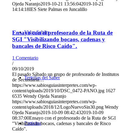
Ojeda Naranjo
2019-10-21 13:56:04
2019-10-21
14:14:18
IES Siete Palmas en Juncalillo
Ensayo con el profesorado de la Ruta de
Vidas Sabias
SGI "Visibilizando bocaos, cadenas y
bancales de Risco Caído".
1 Comentario
/
09/10/2019
El pasado Sábado un grupo de profesorado de Institutos
Tertulias del Saber
de Secundaria…
https://www.sabiosguiasinterpretes.com/wp-
content/uploads/2019/10/DSC_0472-PANO.jpg
1627
6535
Wendy Ojeda Naranjo
https://www.sabiosguiasinterpretes.com/wp-
content/uploads/2018/12/LogoNuevoSin30.png
Wendy
Ojeda Naranjo
2019-10-09 08:42:43
2019-10-09
08:37:00
Ensayo con el profesorado de la Ruta de SGI
Participa
"Visibilizando bocaos, cadenas y bancales de Risco
Caído".