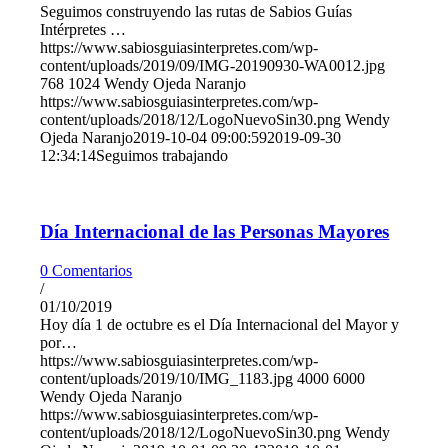
Seguimos construyendo las rutas de Sabios Guías
Intérpretes …
https://www.sabiosguiasinterpretes.com/wp-
content/uploads/2019/09/IMG-20190930-WA0012.jpg
768
1024
Wendy Ojeda Naranjo
https://www.sabiosguiasinterpretes.com/wp-
content/uploads/2018/12/LogoNuevoSin30.png
Wendy
Ojeda Naranjo
2019-10-04 09:00:59
2019-09-30
12:34:14
Seguimos trabajando
Día Internacional de las Personas Mayores
0 Comentarios
/
01/10/2019
Hoy día 1 de octubre es el Día Internacional del Mayor y
por…
https://www.sabiosguiasinterpretes.com/wp-
content/uploads/2019/10/IMG_1183.jpg
4000
6000
Wendy Ojeda Naranjo
https://www.sabiosguiasinterpretes.com/wp-
content/uploads/2018/12/LogoNuevoSin30.png
Wendy