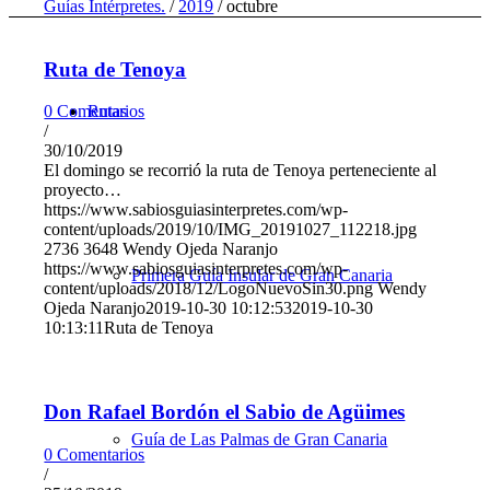
Guías Intérpretes.
/
2019
/
octubre
Ruta de Tenoya
Rutas
0 Comentarios
/
30/10/2019
El domingo se recorrió la ruta de Tenoya perteneciente al
proyecto…
https://www.sabiosguiasinterpretes.com/wp-
content/uploads/2019/10/IMG_20191027_112218.jpg
2736
3648
Wendy Ojeda Naranjo
https://www.sabiosguiasinterpretes.com/wp-
Primera Guía Insular de Gran Canaria
content/uploads/2018/12/LogoNuevoSin30.png
Wendy
Ojeda Naranjo
2019-10-30 10:12:53
2019-10-30
10:13:11
Ruta de Tenoya
Don Rafael Bordón el Sabio de Agüimes
Guía de Las Palmas de Gran Canaria
0 Comentarios
/