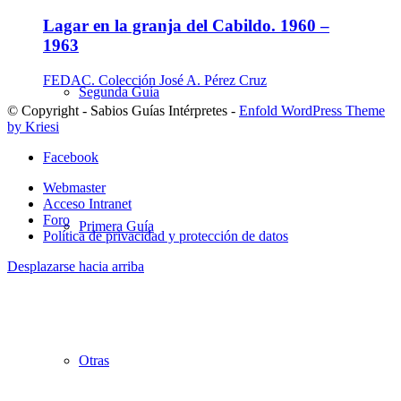
Lagar en la granja del Cabildo. 1960 –
1963
FEDAC. Colección José A. Pérez Cruz
Segunda Guía
© Copyright - Sabios Guías Intérpretes -
Enfold WordPress Theme
by Kriesi
Facebook
Webmaster
Acceso Intranet
Foro
Primera Guía
Política de privacidad y protección de datos
Desplazarse hacia arriba
Otras