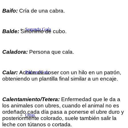
Baifo:
Cría de una cabra.
Segunda Guía
Balde:
Sinónimo de cubo.
Caladora:
Persona que cala.
Calar:
Acción de coser con un hilo en un patrón,
Primera Guía
obteniendo un plantilla final similar a un encaje.
Calentamiento/Tetera:
Enfermedad que le da a
los animales con ubres, cuando el animal no es
ordeñado cada día pasa a ponerse el ubre duro y
Otras
posteriormente colorado, suele también salir la
leche con tútanos o cortada.