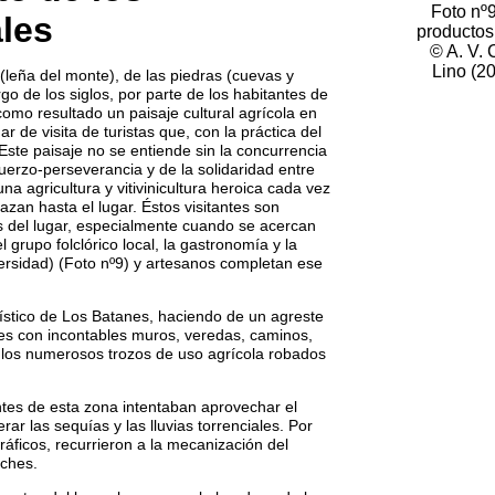
Foto nº9
les
productos 
© A. V.
Lino (2
leña del monte), de las piedras (cuevas y
rgo de los siglos, por parte de los habitantes de
mo resultado un paisaje cultural agrícola en
 de visita de turistas que, con la práctica del
Este paisaje no se entiende sin la concurrencia
uerzo-perseverancia y de la solidaridad entre
na agricultura y vitivinicultura heroica cada vez
zan hasta el lugar. Éstos visitantes son
es del lugar, especialmente cuando se acercan
 grupo folclórico local, la gastronomía y la
versidad) (Foto nº9) y artesanos completan ese
rístico de Los Batanes, haciendo de un agreste
res con incontables muros, veredas, caminos,
n los numerosos trozos de uso agrícola robados
antes de esta zona intentaban aprovechar el
ar las sequías y las lluvias torrenciales. Por
ráficos, recurrieron a la mecanización del
nches.