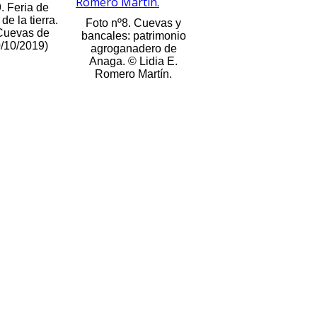
. Feria de
de la tierra.
Foto nº8. Cuevas y
 Cuevas de
bancales: patrimonio
0/10/2019)
agroganadero de
Anaga. © Lidia E.
Romero Martín.