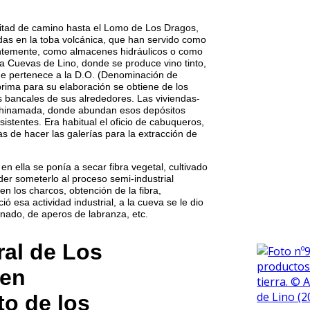
mitad de camino hasta el Lomo de Los Dragos,
as en la toba volcánica, que han servido como
entemente, como almacenes hidráulicos o como
a Cuevas de Lino, donde se produce vino tinto,
e pertenece a la D.O. (Denominación de
rima para su elaboración se obtiene de los
s bancales de sus alrededores. Las viviendas-
Chinamada, donde abundan esos depósitos
esistentes. Era habitual el oficio de cabuqueros,
s de hacer las galerías para la extracción de
 ella se ponía a secar fibra vegetal, cultivado
der someterlo al proceso semi-industrial
 en los charcos, obtención de la fibra,
ó esa actividad industrial, a la cueva se le dio
nado, de aperos de labranza, etc.
ral de Los
uen
o de los