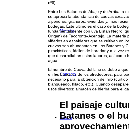
nº6).
Entre Los Batanes de Abajo y de Arriba, a 
se aprecia la abundancia de cuevas excavad
alpendres, graneros, viviendas y, más reci
bodegas. Éste último es el caso de la bodeg
Noticias
fundamentalmente con uva Listán Negro, qu
Origen) de Tacoronte-Acentejo. La materia p
viñedos en espalderas que se cultivan en lo
cuevas son abundantes en Los Batanes y 
piroclásticos, fáciles de horadar y a la vez r
que desarrollaban estas labores, así como la
agua.
El nombre de Cueva del Lino se debe a que en
Contacto
en los bancales de los alrededores, para po
necesario para la obtención del hilo (curtido
blanqueado, hilado, etc.). Cuando desapareci
usos diversos: almacén de hierba para el ga
El paisaje cultu
Batanes o el b
Buscar
aprovechamient