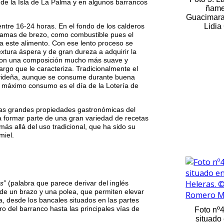
e de la Isla de La Palma y en algunos barrancos
ñame
Guacimara
ntre 16-24 horas. En el fondo de los calderos
Lidia
ramas de brezo, como combustible pues el
 este alimento. Con ese lento proceso se
xtura áspera y de gran dureza a adquirir la
 con una composición mucho más suave y
rgo que le caracteriza. Tradicionalmente el
videña, aunque se consume durante buena
e máximo consumo es el día de la Lotería de
as grandes propiedades gastronómicas del
 formar parte de una gran variedad de recetas
ás allá del uso tradicional, que ha sido su
miel.
s”
(palabra que parece derivar del inglés
de un brazo y una polea, que permiten elevar
a, desde los bancales situados en las partes
o del barranco hasta las principales vías de
Foto nº
situado