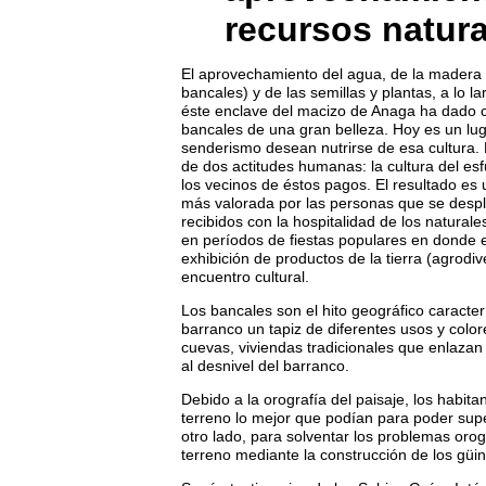
recursos natura
El aprovechamiento del agua, de la madera (
bancales) y de las semillas y plantas, a lo la
éste enclave del macizo de Anaga ha dado co
bancales de una gran belleza. Hoy es un lugar
senderismo desean nutrirse de esa cultura. 
de dos actitudes humanas: la cultura del esf
los vecinos de éstos pagos. El resultado es u
más valorada por las personas que se despla
recibidos con la hospitalidad de los natural
en períodos de fiestas populares en donde el
exhibición de productos de la tierra (agrodi
encuentro cultural.
Los bancales son el hito geográfico caracte
barranco un tapiz de diferentes usos y colo
cuevas, viviendas tradicionales que enlaza
al desnivel del barranco.
Debido a la orografía del paisaje, los habit
terreno lo mejor que podían para poder super
otro lado, para solventar los problemas orog
terreno mediante la construcción de los güi