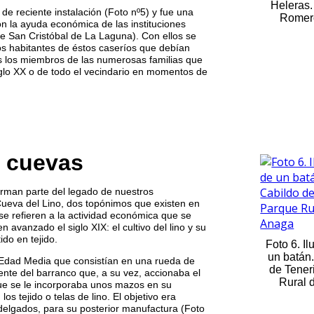
Heleras.
de reciente instalación (Foto nº5) y fue una
Romero
n la ayuda económica de las instituciones
e San Cristóbal de La Laguna). Con ellos se
s habitantes de éstos caseríos que debían
s los miembros de las numerosas familias que
siglo XX o de todo el vecindario en momentos de
y cuevas
orman parte del legado de nuestros
ueva del Lino, dos topónimos que existen en
e refieren a la actividad económica que se
n avanzado el siglo XIX: el cultivo del lino y su
ido en tejido.
Foto 6. Il
un batán
 Edad Media que consistían en una rueda de
de Tener
ente del barranco que, a su vez, accionaba el
Rural 
que se le incorporaba unos mazos en su
os tejido o telas de lino. El objetivo era
o delgados, para su posterior manufactura (Foto