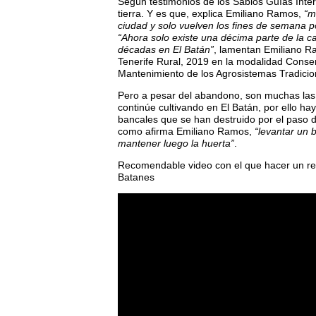
Según testimonios de los Sabios Guías Intér
tierra. Y es que, explica Emiliano Ramos,
“m
ciudad y solo vuelven los fines de semana po
“Ahora solo existe una décima parte de la c
décadas en El Batán”
, lamentan Emiliano R
Tenerife Rural, 2019 en la modalidad Conser
Mantenimiento de los Agrosistemas Tradicio
Pero a pesar del abandono, son muchas las
continúe cultivando en El Batán, por ello ha
bancales que se han destruido por el paso d
como afirma Emiliano Ramos,
“levantar un 
mantener luego la huerta”
.
Recomendable video con el que hacer un re
Batanes