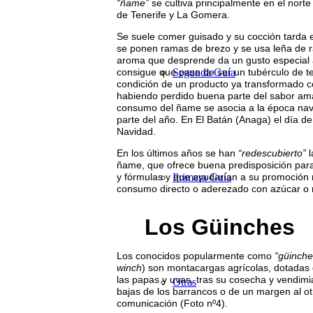
“ñame”
se cultiva principalmente en el nort
de Tenerife y La Gomera.
Se suele comer guisado y su cocción tarda e
se ponen ramas de brezo y se usa leña de 
aroma que desprende da un gusto especial a
consigue que pase de ser un tubérculo de te
Segunda Guía
condición de un producto ya transformado
habiendo perdido buena parte del sabor ama
consumo del ñame se asocia a la época na
parte del año. En El Batán (Anaga) el día d
Navidad.
En los últimos años se han
“redescubierto”
l
ñame, que ofrece buena predisposición para
y fórmulas y que ayudarían a su promoción m
Primera Guía
consumo directo o aderezado con azúcar o 
Los Güinches
Los conocidos popularmente como
“güinche
winch
) son montacargas agrícolas, dotadas 
las papas y uvas, tras su cosecha y vendimi
Otras
bajas de los barrancos o de un margen al otr
comunicación (Foto nº4).