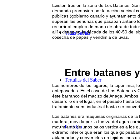
Existen tres en la zona de Los Batanes. Son 
demanda promovida por la acción vecinal co
públicas (gobierno canario y ayuntamiento d
superan las penurias que pasaban antaño lo
recurrir al empleo de mano de obra de todo
allí existían en la década de los 40-50 del 
Vidas Sabias
cosecha de papas y vendimia de uvas.
Entre batanes 
Tertulias del Saber
Los nombres de los lugares, la toponimia, f
antepasados. Es el caso de Los Batanes y C
éste barranco del macizo de Anaga. Ambos s
desarrolló en el lugar, en el pasado hasta bie
tratamiento semi-industrial hasta ser convert
Los batanes era máquinas originarias de la
madera, movida por la fuerza del agua corri
Participa
movimiento de unos palos verticales a los 
extremo inferior que eran los que golpeaban l
ablandarlos y convertirlos en tejidos finos 