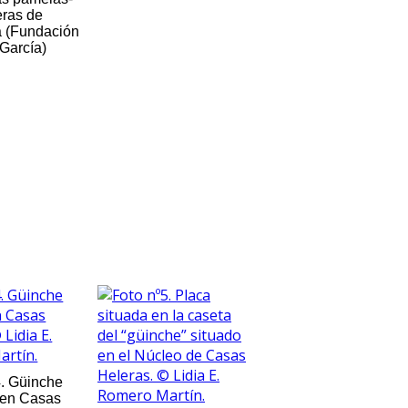
ras de
 (Fundación
 García)
4. Güinche
 en Casas