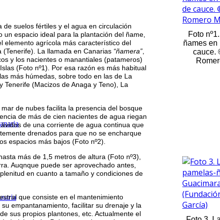
de suelos fértiles y el agua en circulación
Foto nº1.
 un espacio ideal para la plantación del ñame,
 el elemento agrícola más característico del
ñames en 
 (Tenerife). La llamada en Canarias
“ñamera”
,
cauce. 
cos y los nacientes o manantiales (patameros)
Romero
 Islas (Foto nº1). Por esa razón es más habitual
 islas más húmedas, sobre todo en las de La
y Tenerife (Macizos de Anaga y Teno), La
mar de nubes facilita la presencia del bosque
istencia de más de cien nacientes de agua riegan
anaria
ávidos de una corriente de agua continua que
cientemente drenados para que no se encharque
ros espacios más bajos (Foto nº2).
hasta más de 1,5 metros de altura (Foto nº3),
erra. Auqnque puede ser aprovechado antes,
 plenitud en cuanto a tamaño y condiciones de
cestral que consiste en el mantenimiento
naria
r su empantanamiento, facilitar su drenaje y la
de sus propios plantones, etc. Actualmente el
Foto 3. L