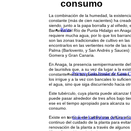
consumo
La combinación de la humedad, la existencia 
constante (más de cien nacientes) ha creado
siendo, junto a la papa borralla y al viñedo,
Rutas
Barranco del Río de Punta Hidalgo en Anaga
requiere mucha agua, por lo que los barran
son las zonas tradicionales de cultivo en las
encontrarlos en las vertientes norte de las
Palma (Barlovento, y San Andrés y Sauces) 
Gomera y Gran Canaria.
En Anaga, la presencia semipermanente del 
de laurisilva que, a su vez da lugar a la ex
Primera Guía Insular de Gran C
constantemente las plantaciones de ñames, 
los irrigue y a la vez con bancales lo sufi
el agua, sino que siga discurriendo hacia ot
Este tubérculo, cuya planta puede alcanzar 
puede pasar alrededor de tres años bajo ti
ese es el tiempo apropiado para alcanza su
consumo.
Existe en torno a ese cultivo una cultura an
Guía de Las Palmas de Gran Ca
continuo del cuidado de la planta para evita
renovación de la planta a través de algunos 