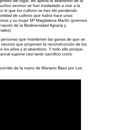
pretes del lugar, les apena el abandono de la
uchos vecinos se han trasladado a vivir a la
r lo que los cultivos se han ido perdiendo.
antidad de cultivos que había hace unas
amos y su mujer Mª Magdalena Martín (premios
vación de la Biodiversidad Agraria y
nales).
 personas que mantienen las ganas de que se
y vecinos que proponen la reconstrucción de los
e los años y el abandono. Y todo ello porque,
bancal supone casi tanto sacrificio como
corrido de la mano de Mariano Báez por Los