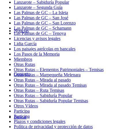
Lanzarote – Sabiduría Popular
Lanzarote – Segunda Guía
Las Palmas de GC – La Isleta
Las Palmas de GC – San José
Las Palmas de GC – San Lorenzo
Las Palmas de GC – Schamann
Noticias
Las Palmas de GC – Tenoya
Licencias y avisos legales
Lidia García
Los paisajes agrícolas en bancales
Los Pasos de la Memoria
Miembros
Otras Rutas
Otras Rutas – Elementos Patrimoniales – Temisas
Contacto
Otras Rutas – Marpequeña Melenara
Otras Rutas – Mirada al pasado
Otras Rutas – Mirada al pasado Temisas
Otras Rutas – Ruta Temisas
Otras Rutas – Sabiduría Popular
Otras Rutas – Sabiduría Popular Temisas
Otros Vídeos
Participa
Participa
Buscar
Plazos y condiciones legales
Política de privacidad y protección de datos