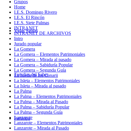
Grupos
Home
I.E.S. Domingo Rivero
I.E.S. El Rincón
I.E.S. Siete Palmas
INTRANET
Vidas Sabias
INTRANET DE ARCHIVOS
Intro
Jurado popular
La Gomera
La Gomera – Elementos Patrimoniales
La Gomera – Mirada al pasado
La Gomera – Sabiduría Popular
La Gomera – Segunda Guía
Tertulias del Saber
La huella de los Canarii
La Isleta – Elementos Patrimoniales
La Isleta – Mirada al pasado
La Palma
La Palma – Elementos Patrimoniales
La Palma – Mirada al Pasado
La Palma – Sabiduría Popular
La Palma – Segunda Guía
Lanzarote
Participa
Lanzarote – Elementos Patrimoniales
Lanzarote – Mirada al Pasado