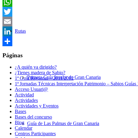
Facebook
WhatsApp
Twitter
Rutas
Email
LinkedIn
Compartir
Páginas
¿A quién va dirigido?
¿Tienes madera de Sabio?
Primera Guía Insular de Gran Canaria
1ª Guía Regional – 2011/2012
1ª Jornadas Técnicas Interpretación Patrimonio – Sabios Guías 
Acceso Usuari@
Actividad
Actividades
Actividades y Eventos
Bases
Bases del concurso
Blog
Guía de Las Palmas de Gran Canaria
Calendar
Centros Participantes