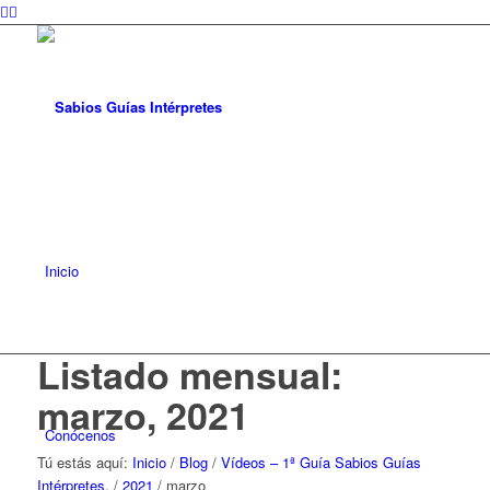
Inicio
Listado mensual:
marzo, 2021
Conócenos
Tú estás aquí:
Inicio
/
Blog
/
Vídeos – 1ª Guía Sabios Guías
Intérpretes.
/
2021
/
marzo