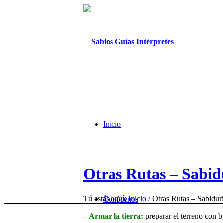
Inicio
Otras Rutas – Sabid
Tú estás aquí:
Inicio
/
Otras Rutas – Sabidur
Conócenos
– Armar la tierra:
preparar el terreno con b