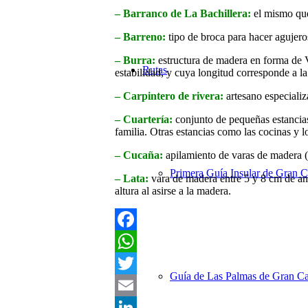
– Barranco de La Bachillera:
el mismo que
– Barreno:
tipo de broca para hacer agujeros
– Burra:
estructura de madera en forma de V 
Rutas
estabilidad, y cuya longitud corresponde a la
– Carpintero de rivera:
artesano especializ
– Cuartería:
conjunto de pequeñas estancias
familia. Otras estancias como las cocinas y 
– Cucaña:
apilamiento de varas de madera (l
Primera Guía Insular de Gran C
– Lata:
vara de madera entre 5 y 8 cm de anch
altura al asirse a la madera.
Facebook
WhatsApp
Guía de Las Palmas de Gran Ca
Twitter
Email