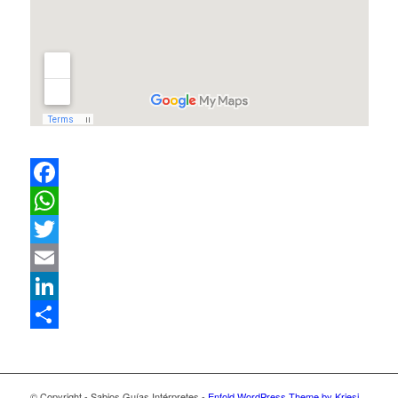
Facebook
WhatsApp
Twitter
Email
LinkedIn
Compartir
© Copyright - Sabios Guías Intérpretes -
Enfold WordPress Theme by Kriesi