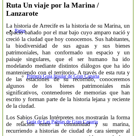
Ruta Un viaje por la Marina /
Lanzarote
La historia de Arrecife es la historia de su Marina, un
Rutas
espacio bañado por el mar bajo cuyo amparo nació y
creció la ciudad que hoy conocemos. Sus habitantes,
la biodiversidad de sus aguas y sus bienes
patrimoniales, han conformado un espacio y un
paisaje singulares, que el ser humano ha ido
modelando mediante distintos diálogos que ha ido
manteniendo con el territorio. A través de esta ruta y
Primera Guía Insular de Gran Canaria
de las estaciones de su recorrido, conoceremos
algunos de los bienes patrimoniales más
significativos, contenedores de memorias que han
escrito y forman parte de la historia lejana y reciente
de la ciudad.
Los Sabios Guías Intérpretes nos mostrarán la forma
Guía de Las Palmas de Gran Canaria
de relación entre la comunidad y su marina,
recurriendo a historias de ciudad de cara siempre al