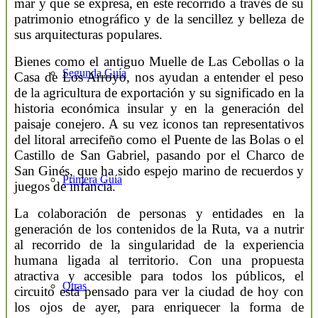
mar y que se expresa, en este recorrido a través de su
patrimonio etnográfico y de la sencillez y belleza de
sus arquitecturas populares.
Bienes como el antiguo Muelle de Las Cebollas o la
Segunda Guía
Casa de Los Arroyo, nos ayudan a entender el peso
de la agricultura de exportación y su significado en la
historia económica insular y en la generación del
paisaje conejero. A su vez iconos tan representativos
del litoral arrecifeño como el Puente de las Bolas o el
Castillo de San Gabriel, pasando por el Charco de
San Ginés, que ha sido espejo marino de recuerdos y
Primera Guía
juegos de infancia.
La colaboración de personas y entidades en la
generación de los contenidos de la Ruta, va a nutrir
al recorrido de la singularidad de la experiencia
humana ligada al territorio. Con una propuesta
atractiva y accesible para todos los públicos, el
Otras
circuito está pensado para ver la ciudad de hoy con
los ojos de ayer, para enriquecer la forma de