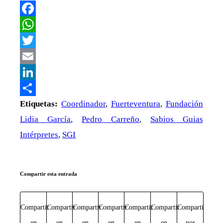
Facebook
WhatsApp
Twitter
Email
LinkedIn
Compartir
Etiquetas:
Coordinador
,
Fuerteventura
,
Fundación
Lidia García
,
Pedro Carreño
,
Sabios Guias
Intérpretes
,
SGI
Compartir esta entrada
Compartir
Compartir
Compartir
Compartir
Compartir
Compartir
Compartir
en
en
en
en
en
en
por