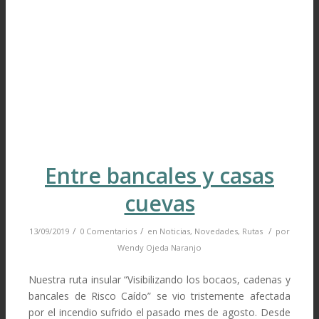
Entre bancales y casas
cuevas
/
/
/
13/09/2019
0 Comentarios
en
Noticias
,
Novedades
,
Rutas
por
Wendy Ojeda Naranjo
Nuestra ruta insular “Visibilizando los bocaos, cadenas y
bancales de Risco Caído” se vio tristemente afectada
por el incendio sufrido el pasado mes de agosto. Desde