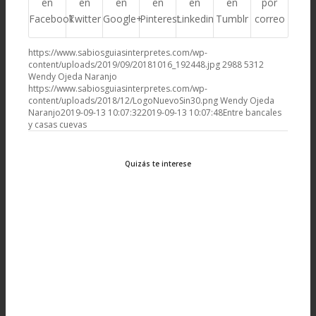
en
en
en
en
en
en
por
Facebook
Twitter
Google+
Pinterest
Linkedin
Tumblr
correo
https://www.sabiosguiasinterpretes.com/wp-
content/uploads/2019/09/20181016_192448.jpg
2988
5312
Wendy Ojeda Naranjo
https://www.sabiosguiasinterpretes.com/wp-
content/uploads/2018/12/LogoNuevoSin30.png
Wendy Ojeda
Naranjo
2019-09-13 10:07:32
2019-09-13 10:07:48
Entre bancales
y casas cuevas
Quizás te interese