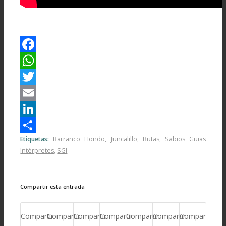
Facebook
WhatsApp
Twitter
Email
LinkedIn
Etiquetas:
Barranco Hondo
,
Juncalillo
,
Rutas
,
Sabios Guias
Compartir
Intérpretes
,
SGI
Compartir esta entrada
Compartir
Compartir
Compartir
Compartir
Compartir
Compartir
Compartir