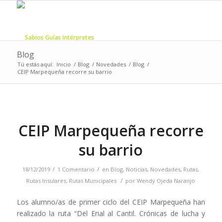
Blog
Tú estás aquí:
Inicio
/
Blog
/
Novedades
/
Blog
/
CEIP Marpequeña recorre su barrio
CEIP Marpequeña recorre
su barrio
/
/
18/12/2019
1 Comentario
en
Blog
,
Noticias
,
Novedades
,
Rutas
,
/
Rutas Insulares
,
Rutas Municipales
por
Wendy Ojeda Naranjo
Los alumno/as de primer ciclo del CEIP Marpequeña han
realizado la ruta “Del Erial al Cantil. Crónicas de lucha y