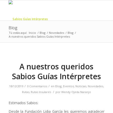
Blog
Tú estás aquí:
Inicio
/
Blog
/
Novedades
/
Blog
/
A nuestros queridos Sabios Guías Intérpretes
A nuestros queridos
Sabios Guías Intérpretes
/
/
18/12/2019
0 Comentarios
en
Blog
,
Eventos
,
Noticias
,
Novedades
,
/
Rutas
,
Rutas Insulares
por
Wendy Ojeda Naranjo
Estimados Sabios:
Desde la Fundación Lidia García les queremos agradecer