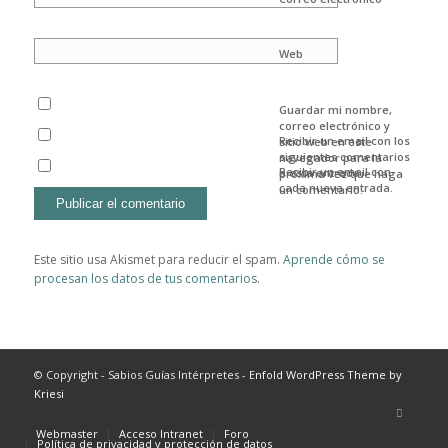
Web
Guardar mi nombre,
correo electrónico y
Recibir un email con los
sitio web en este
siguientes comentarios
navegador para la
Recibir un email con
a esta entrada.
próxima vez que haga
cada nueva entrada.
un comentario.
Este sitio usa Akismet para reducir el spam.
Aprende cómo se
procesan los datos de tus comentarios
.
© Copyright - Sabios Guías Intérpretes -
Enfold WordPress Theme by
Kriesi
Webmaster
Acceso Intranet
Foro
Política de privacidad y protección de datos