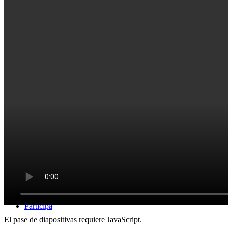
Vidas Sabias
Tertulias del Saber
Participa
El pase de diapositivas requiere JavaScript.