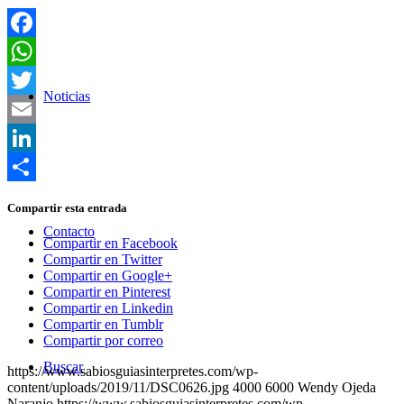
Facebook
WhatsApp
Noticias
Twitter
Email
LinkedIn
Compartir
Compartir esta entrada
Contacto
Compartir en Facebook
Compartir en Twitter
Compartir en Google+
Compartir en Pinterest
Compartir en Linkedin
Compartir en Tumblr
Compartir por correo
Buscar
https://www.sabiosguiasinterpretes.com/wp-
content/uploads/2019/11/DSC0626.jpg
4000
6000
Wendy Ojeda
Naranjo
https://www.sabiosguiasinterpretes.com/wp-