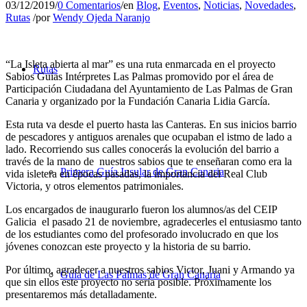
03/12/2019
/
0 Comentarios
/
en
Blog
,
Eventos
,
Noticias
,
Novedades
,
Rutas
/
por
Wendy Ojeda Naranjo
“La Isleta abierta al mar” es una ruta enmarcada en el proyecto
Rutas
Sabios Guías Intérpretes Las Palmas promovido por el área de
Participación Ciudadana del Ayuntamiento de Las Palmas de Gran
Canaria y organizado por la Fundación Canaria Lidia García.
Esta ruta va desde el puerto hasta las Canteras. En sus inicios barrio
de pescadores y antiguos arenales que ocupaban el istmo de lado a
lado. Recorriendo sus calles conocerás la evolución del barrio a
través de la mano de nuestros sabios que te enseñaran como era la
Primera Guía Insular de Gran Canaria
vida isletera en épocas pasadas, la importancia del Real Club
Victoria, y otros elementos patrimoniales.
Los encargados de inaugurarlo fueron los alumnos/as del CEIP
Galicia el pasado 21 de noviembre, agradecerles el entusiasmo tanto
de los estudiantes como del profesorado involucrado en que los
jóvenes conozcan este proyecto y la historia de su barrio.
Por último, agradecer a nuestros sabios Victor, Juani y Armando ya
Guía de Las Palmas de Gran Canaria
que sin ellos este proyecto no sería posible. Próximamente los
presentaremos más detalladamente.