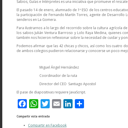
Sabios, Guías e Intérpretes es una iniciativa que promueve el rescat
El pasado 14 de enero, alumnado de 1º ESO de los centros educativo
la participación de Fernando Martín Torres, agente de Desarrollo Lo
senderos en La Gomera.
Para ilustrarnos a lo largo del recorrido sobre la cultura agrícola
Rutas
los sabios Julián Ventura Barrroso y Lolo Raya Medina, quienes co
también nos hicieron reflexionar sobre la necesidad de cuidar y pon
Podemos afirmar que las 42 chicas y chicos, así como los cuatro d
de ambos colegios pudieron relacionarse y conocerse un poco mejor, g
Miguel Ángel Hernández
Primera Guía Insular de Gran Canaria
Coordinador de la ruta
Director del CEO Santiago Apostol
El pase de diapositivas requiere JavaScript.
Facebook
WhatsApp
Twitter
Email
LinkedIn
Compartir
Guía de Las Palmas de Gran Canaria
Compartir esta entrada
Compartir en Facebook