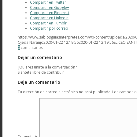
Compartir en Twitter
Compartir en Google+
Compartir en Pinterest
Compartir en Linkedin
Compartir en Tumblr
Compartir por correo
Segunda Guía
https://www.sabiosguiasinterpretes.com/wp-content/uploads/2020/
Ojeda Naranjo
2020-01-22 12:19:56
2020-01-22 12:19:56
EL CEO SANT
0
comentarios
Dejar un comentario
¿Quieres unirte a la conversación?
Siéntete libre de contribuir
Primera Guía
Deja un comentario
Tu dirección de correo electrónico no será publicada.
Los campos ob
Otras
Comentario