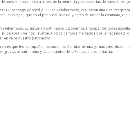
e de nuestro patrimonio a través de la memoria y las vivencias de nuestros may
s CEO Santiago Apóstol y CEO en Vallehermoso, realizaron una ruta interpretat
cal municipal, que en el patio del colegio y antes de iniciar la caminata, dio
 de Vallehermoso, su historia y patrimonio y podernos empapar de todas aquell
n su palabra viva nos llevaron a otros tiempos marcados por la necesidad; q
er en valor nuestro patrimonio.
ocentes que les acompañamos pudimos disfrutar de una jornada inolvidable, d
racias al patrimonio y esta iniciativa de la Fundación Lidia García.