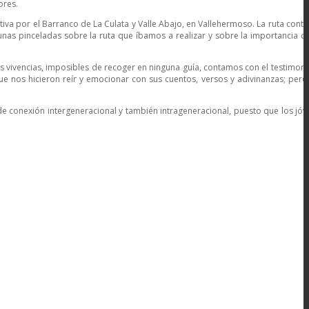
ores.
iva por el Barranco de La Culata y Valle Abajo, en Vallehermoso. La ruta cont
 unas pinceladas sobre la ruta que íbamos a realizar y sobre la importancia d
as vivencias, imposibles de recoger en ninguna guía, contamos con el testimon
ue nos hicieron reír y emocionar con sus cuentos, versos y adivinanzas; per
e conexión intergeneracional y también intrageneracional, puesto que los jó