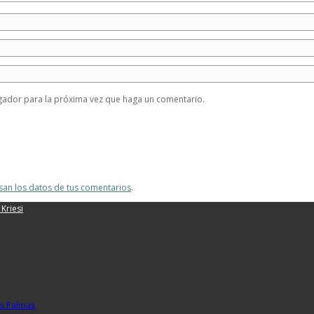
egador para la próxima vez que haga un comentario.
an los datos de tus comentarios
.
Kriesi
as Palmas