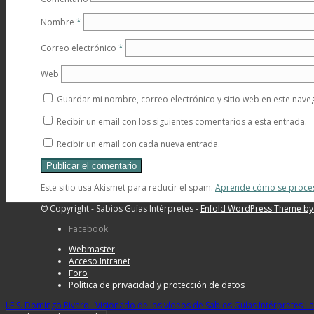
Nombre
*
Correo electrónico
*
Vidas Sabias
Web
Guardar mi nombre, correo electrónico y sitio web en este nav
Recibir un email con los siguientes comentarios a esta entrada.
Recibir un email con cada nueva entrada.
Tertulias del Saber
Este sitio usa Akismet para reducir el spam.
Aprende cómo se proces
© Copyright - Sabios Guías Intérpretes -
Enfold WordPress Theme by 
Facebook
Webmaster
Acceso Intranet
Foro
Participa
Política de privacidad y protección de datos
I.E.S. Domingo Rivero
Visionado de los vídeos de Sabios Guías Intérpretes L