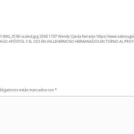
01/IMG_0190-scaled.jpg
2560
1707
Wendy Ojeda Naranjo
https://www.sabiosgu
IAGO APÓSTOL Y EL CEO EN VALLEHERMOSO HERMANADOS EN TORNO AL PROYEC
ligatorios están marcados con
*