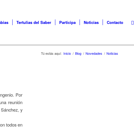
abias
Tertulias del Saber
Participa
Noticias
Contacto
Tú estás aquí:
Inicio
/
Blog
/
Novedades
/
Noticias
Ingenio. Por
una reunión
l Sánchez, y
con todos en