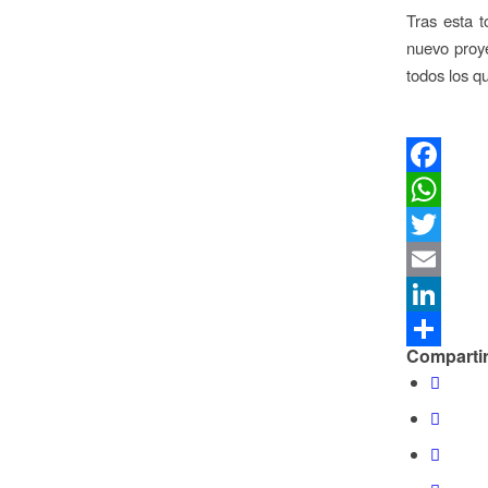
Tras esta t
nuevo proye
todos los q
Facebook
WhatsApp
Twitter
Email
LinkedIn
Compartir
Compartir