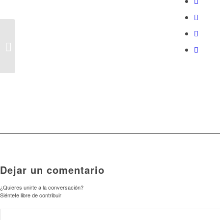
Ruta del Agua con
alumnos del IES
Domingo Rivero de
Arucas
Dejar un comentario
¿Quieres unirte a la conversación?
Siéntete libre de contribuir