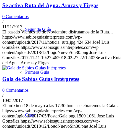
Se activa Ruta del Agua. Arucas y Firgas
0 Comentarios
/
11/11/2017
Segunda Guía
El pasado Viernes 10 de Noviembre disfrutamos de la Ruta…
https://www.sabiosguiasinterpretes.com/wp-
content/uploads/2017/11/noticia_ruta.jpg
424
634
José Luis
González
https://www.sabiosguiasinterpretes.com/wp-
content/uploads/2018/12/LogoNuevoSin30.png
José Luis
González
2017-11-11 19:27:46
2018-02-27 22:12:02
Se activa Ruta
del Agua. Arucas y Firgas
Primera Guía
Gala de Sabios Guías Intérpretes
0 Comentarios
/
10/05/2017
El próximo 18 de mayo a las 17.30 horas celebraremos la Gala…
https://www.sabiosguiasinterpretes.com/wp-
Otras
content/uploads/2017/05/PosterGala.png
1500
1061
José Luis
González
https://www.sabiosguiasinterpretes.com/wp-
content/uploads/2018/12/LogoNuevoSin30.png
José Luis